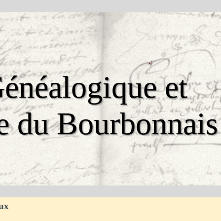
énéalogique et 
e du Bourbonnais
ux