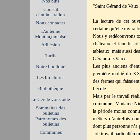
Nos buts
"Saint Gérand de Vaux, 
Conseil
d'aministration
La lecture de cet ouvr
Nous contacter
certaine qu’elle ravira t
L'antenne
Nous y redécouvrons tou
Montluçonnaise
châteaux et leur histoi
Adhésion
tableaux, mais aussi des
Tarifs
Gérand-de-Vaux.
Les plus anciens d’ent
Notre boutique
première moitié du XXèm
Les brochures
des fermes qui faisaient 
Blbliothèque
l’école…
Mais par le travail réal
Le Cercle vous aide
commune, Madame Nini 
Sommaires des
la période moins connue 
bulletins
métiers d’autrefois co
Patronymes des
bulletins
dont plus personne n’a 
Communes
Joli travail particulière